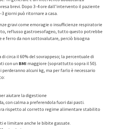
esa brevi. Dopo 3-4 ore dall’intervento il paziente
 giorni può ritornare a casa.
ze gravi come emoragie o insufficienze respiratorie
ito, reflusso gastroesofageo, tutto questo potrebbe
e e ferro da non sottovalutare, perciò bisogna
 di circa il 60% del sovrappeso; la percentuale di
nti con un
BMI
maggiore (soprattutto sopra il 50).
i perderanno alcuni kg, ma per farlo è necessario
to:
er aiutare la digestione
, con calma a preferendola fuori dai pasti.
tra rispetto al corretto regime alimentare stabilito
ti e limitare anche le bibite gassate.