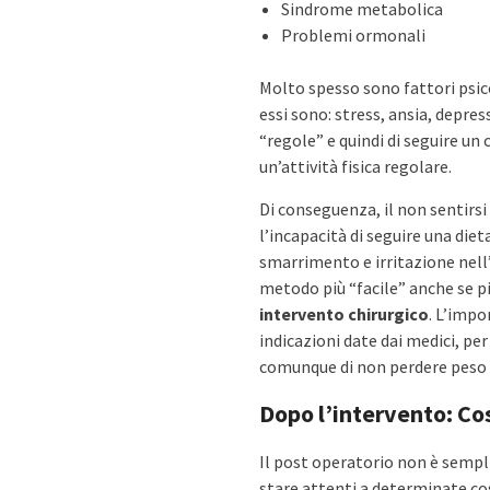
Sindrome metabolica
Problemi ormonali
Molto spesso sono fattori psico
essi sono: stress, ansia, depre
“regole” e quindi di seguire un 
un’attività fisica regolare.
Di conseguenza, il non sentirsi
l’incapacità di seguire una die
smarrimento e irritazione nell’
metodo più “facile” anche se pi
intervento chirurgico
. L’impo
indicazioni date dai medici, per
comunque di non perdere peso 
Dopo l’intervento: Co
Il post operatorio non è semp
stare attenti a determinate co