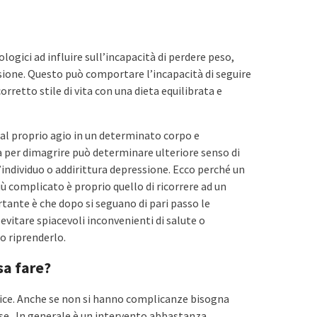
logici ad influire sull’incapacità di perdere peso,
ssione. Questo può comportare l’incapacità di seguire
corretto stile di vita con una dieta equilibrata e
 al proprio agio in un determinato corpo e
ta per dimagrire può determinare ulteriore senso di
individuo o addirittura depressione. Ecco perché un
ù complicato è proprio quello di ricorrere ad un
rtante è che dopo si seguano di pari passo le
 evitare spiacevoli inconvenienti di salute o
o riprenderlo.
sa fare?
lice. Anche se non si hanno complicanze bisogna
se. In generale è un intervento abbastanza