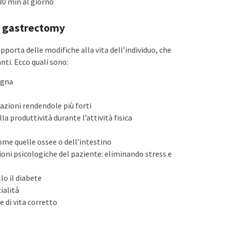
0 min al giorno
ve gastrectomy
pporta delle modifiche alla vita dell’individuo, che
ti. Ecco quali sono:
igna
lazioni rendendole più forti
a produttività durante l’attività fisica
ome quelle ossee o dell’intestino
oni psicologiche del paziente: eliminando stress e
lo il diabete
ialità
 di vita corretto