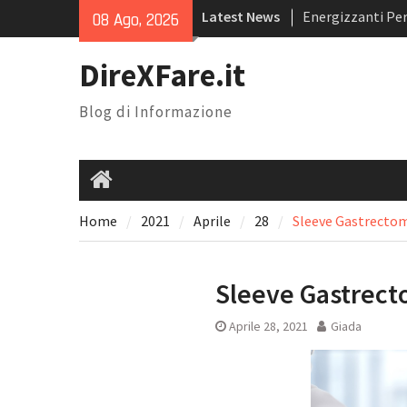
Skip
Latest News
Energizzanti Per
08 Ago, 2026
to
Sono i Migliori i
content
Miglior Sito iPh
DireXFare.it
Perché Sceglier
Magnolia Resort:
Blog di Informazione
Per 18 Anni a R
Home
Home
2021
Aprile
28
Sleeve Gastrectom
Sleeve Gastrect
Aprile 28, 2021
Giada