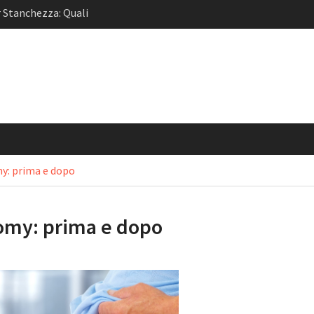
 Stanchezza: Quali
n Assoluto?
one Ricondizionati:
e RenovoTECH
 Location Con Piscina
oma
y: prima e dopo
omy: prima e dopo