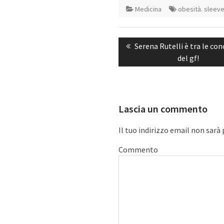
Medicina
obesità. sleev
Navigazione
Previous
Serena Rutelli è tra le co
articoli
post:
del gf!
Lascia un commento
Il tuo indirizzo email non sarà
Commento