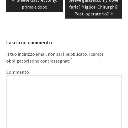
Previous
Sleeve Gastrectomy:
Next
Sleeve gastrectomy: dove
articoli
post:
prima e dopo
post:
farla? Migliori Chirurghi?
Post-operatorio?
Lascia un commento
Il tuo indirizzo email non sarà pubblicato.
I campi
*
obbligatori sono contrassegnati
Commento