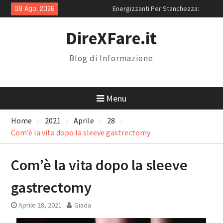
Skip
08 Ago, 2026
Energizzanti Per Stanchezza:
to
Quali Sono i Migliori in Assoluto?
content
Miglior Sito iPhone
DireXFare.it
Ricondizionati: Perché Scegliere
RenovoTECH
Blog di Informazione
Magnolia Resort: Location Con
Piscina Per 18 Anni a Roma
Menu
Home
2021
Aprile
28
Com’è la vita dopo la sleeve gastrectomy
Com’è la vita dopo la sleeve
gastrectomy
Aprile 28, 2021
Giada