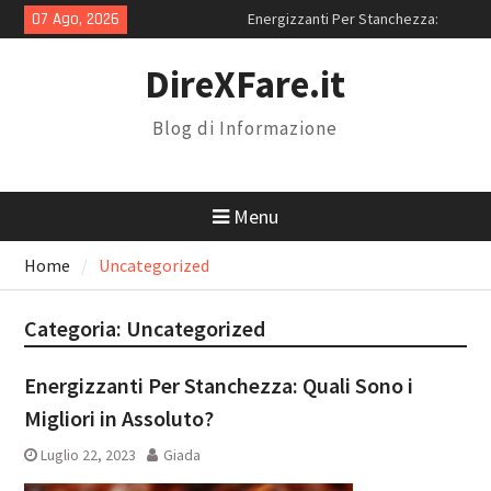
Energizzanti Per Stanchezza:
Skip
07 Ago, 2026
Quali Sono i Migliori in Assoluto?
to
Miglior Sito iPhone
content
DireXFare.it
Ricondizionati: Perché Scegliere
RenovoTECH
Magnolia Resort: Location Con
Blog di Informazione
Piscina Per 18 Anni a Roma
Menu
Home
Uncategorized
Categoria:
Uncategorized
Energizzanti Per Stanchezza: Quali Sono i
Migliori in Assoluto?
Luglio 22, 2023
Giada