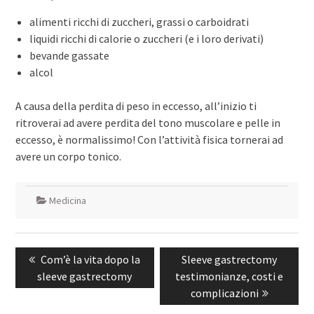
alimenti ricchi di zuccheri, grassi o carboidrati
liquidi ricchi di calorie o zuccheri (e i loro derivati)
bevande gassate
alcol
A causa della perdita di peso in eccesso, all’inizio ti
ritroverai ad avere perdita del tono muscolare e pelle in
eccesso, è normalissimo! Con l’attività fisica tornerai ad
avere un corpo tonico.
Medicina
Navigazione
Previous
Com’è la vita dopo la
Next
Sleeve gastrectomy
articoli
sleeve gastrectomy
post:
testimonianze, costi e
post:
complicazioni