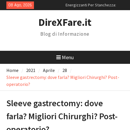
Skip
08 Ago, 2026
Energizzanti Per Stanchezza:
to
Quali Sono i Migliori in Assoluto?
content
Miglior Sito iPhone
DireXFare.it
Ricondizionati: Perché Scegliere
RenovoTECH
Blog di Informazione
Magnolia Resort: Location Con
Piscina Per 18 Anni a Roma
Menu
Home
2021
Aprile
28
Sleeve gastrectomy: dove farla? Migliori Chirurghi? Post-
operatorio?
Sleeve gastrectomy: dove
farla? Migliori Chirurghi? Post-
operatorio?