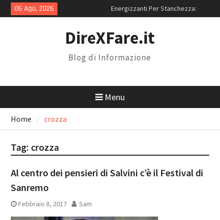
Skip
06 Ago, 2026
Energizzanti Per Stanchezza:
to
Quali Sono i Migliori in Assoluto?
content
Miglior Sito iPhone
DireXFare.it
Ricondizionati: Perché Scegliere
RenovoTECH
Blog di Informazione
Magnolia Resort: Location Con
Piscina Per 18 Anni a Roma
Menu
Home
crozza
Tag:
crozza
Al centro dei pensieri di Salvini c’è il Festival di
Sanremo
Febbraio 8, 2017
Sam