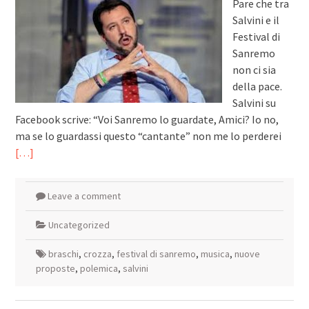
Pare che tra
Salvini e il
Festival di
Sanremo
non ci sia
della pace.
Salvini su
Facebook scrive: “Voi Sanremo lo guardate, Amici? Io no,
ma se lo guardassi questo “cantante” non me lo perderei
[…]
Leave a comment
Uncategorized
braschi
,
crozza
,
festival di sanremo
,
musica
,
nuove
proposte
,
polemica
,
salvini