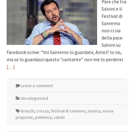
Pare che tra
Salvini e il
Festival di
Sanremo
non ci sia
della pace.
Salvini su
Facebook scrive: “Voi Sanremo lo guardate, Amici? Io no,
ma se lo guardassi questo “cantante” non me lo perderei
[…]
Leave a comment
Uncategorized
braschi
,
crozza
,
festival di sanremo
,
musica
,
nuove
proposte
,
polemica
,
salvini