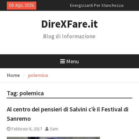
Skip
08 Ago, 2026
Energizzanti Per Stanchezza:
to
Quali Sono i Migliori in Assoluto?
content
Miglior Sito iPhone
DireXFare.it
Ricondizionati: Perché Scegliere
RenovoTECH
Blog di Informazione
Magnolia Resort: Location Con
Piscina Per 18 Anni a Roma
Menu
Home
polemica
Tag:
polemica
Al centro dei pensieri di Salvini c’è il Festival di
Sanremo
Febbraio 8, 2017
Sam